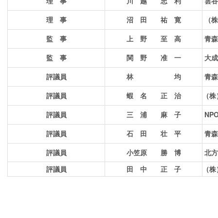
理 事
川 越 忠 利
雲谷
理 事
沼 田 祐 寛
（株
監 事
上 野 至 高
青森
監 事
関 野 准 一
大成
評議員
林 均
青森
評議員
蝦 名 正 治
（株
評議員
三 浦 麻 子
NP
評議員
石 田 壮 平
青森
評議員
小笠原 勝 博
北方
評議員
田 中 正 子
（株