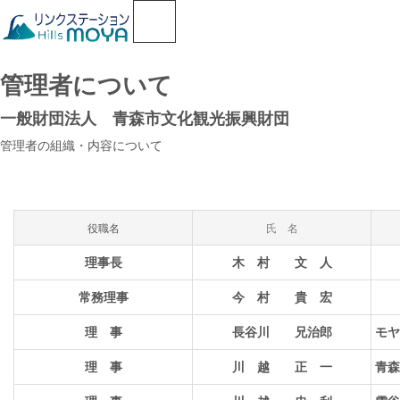
管理者について
一般財団法人 青森市文化観光振興財団
管理者の組織・内容について
役職名
氏 名
理事長
木 村 文 人
常務理事
今 村 貴 宏
理 事
長谷川 兄治郎
モヤ
理 事
川 越 正 一
青森