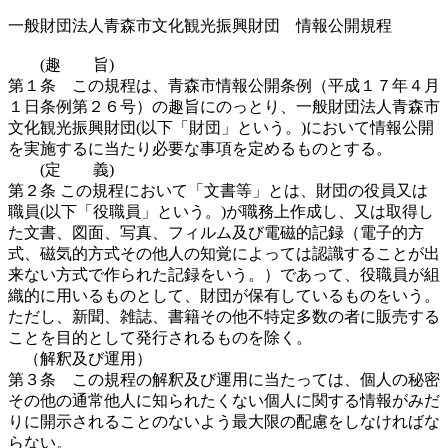
一般財団法人青森市文化観光振興財団 情報公開規程
(趣 旨)
第１条 この規程は、青森市情報公開条例（平成１７年４月
１日条例第２６号）の趣旨にのっとり、一般財団法人青森市
文化観光振興財団(以下「財団」という。)において情報公開
を実施するに当たり必要な事項を定めるものとする。
(定 義)
第２条 この規程において「文書等」とは、財団の役員又は
職員(以下「役職員」という。)が職務上作成し、又は取得し
た文書、図面、写真、フィルム及び電磁的記録（電子的方
式、磁気的方式その他人の知覚によっては認識することが出
来ない方式で作られた記録をいう。）であって、役職員が組
織的に用いるものとして、財団が保有しているものをいう。
ただし、新聞、雑誌、書籍その他不特定多数の者に販売する
ことを目的として発行されるものを除く。
（解釈及び運用）
第３条 この規程の解釈及び運用に当たっては、個人の秘密
その他の通常他人に知られたくない個人に関する情報がみだ
りに開示されることのないよう最大限の配慮をしなければな
らない。