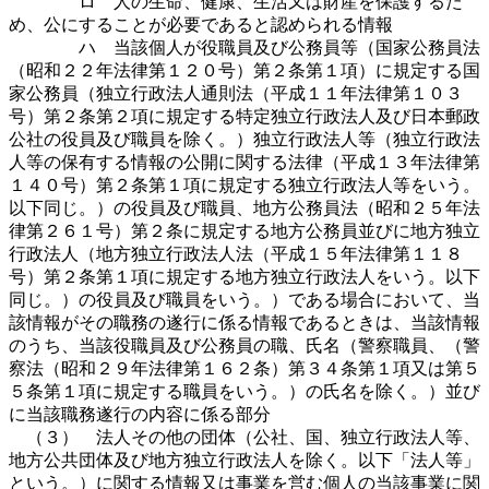
ロ 人の生命、健康、生活又は財産を保護するた
め、公にすることが必要であると認められる情報
ハ 当該個人が役職員及び公務員等（国家公務員法
（昭和２２年法律第１２０号）第２条第１項）に規定する国
家公務員（独立行政法人通則法（平成１１年法律第１０３
号）第２条第２項に規定する特定独立行政法人及び日本郵政
公社の役員及び職員を除く。）独立行政法人等（独立行政法
人等の保有する情報の公開に関する法律（平成１３年法律第
１４０号）第２条第１項に規定する独立行政法人等をいう。
以下同じ。）の役員及び職員、地方公務員法（昭和２５年法
律第２６１号）第２条に規定する地方公務員並びに地方独立
行政法人（地方独立行政法人法（平成１５年法律第１１８
号）第２条第１項に規定する地方独立行政法人をいう。以下
同じ。）の役員及び職員をいう。）である場合において、当
該情報がその職務の遂行に係る情報であるときは、当該情報
のうち、当該役職員及び公務員の職、氏名（警察職員、（警
察法（昭和２９年法律第１６２条）第３４条第１項又は第５
５条第１項に規定する職員をいう。）の氏名を除く。）並び
に当該職務遂行の内容に係る部分
（３） 法人その他の団体（公社、国、独立行政法人等、
地方公共団体及び地方独立行政法人を除く。以下「法人等」
という。）に関する情報又は事業を営む個人の当該事業に関