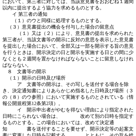
において、第三者に対しては、当該意見書をおおむね１週間
以内に提出するよう協力を求めるものとする。
イ 第三者の通知
（１）のウと同様に処理するものとする。
（３）意見書提出の機会を付与した場合の留意点
（１）又は（２）により、意見書の提出を求められた
第三者が、当該文書等の開示に反対の意思を表示した意見書
を提出した場合において、全部又は一部を開示する旨の意見
を行うときは、開示決定の日と開示を実施する日との間に少
なくとも２週間を置かなければならないことに留意しなけれ
ばならない。
８ 文書等の開示
（１）開示の日時及び場所
ア 文書等の開示は、その写しを送付する場合を除
き、決定通知書によりあらかじめ指名した日時及び場所（３
の（８）のウ参照）において実施するものとされている（情
報公開規程第12条第2項）。
イ 開示申出者がやむを得ない理由により指定された
日時にこられない場合は、 改めて別の日時を指定す
るものとする。この場合においては、改めて決定通
知 書を送付することを要せず、開示決定等の起案文
書に変更した日時を記載する とともに、その旨を総