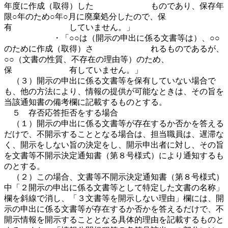
年度に作成（取得）した ものであり、保存年
限○年のため○年○月に廃棄処分したので、保
有 していません。」
・「○○は（開示の申出に係る文書等は）、○○
のために作成（取得）さ れるものであるが、
○○（文書の性質、不存在の理由等）のため、
保 有していません。」
（３）開示の申出に係る文書等を保有していない場合で
も、他の方法により、情報の提供が可能なときは、その旨を
当該通知書の備考欄に記載するものとする。
５ 存否応答拒否をする場合
（１）開示の申出に係る文書等が存在するか否かを答える
だけで、不開示することとなる場合は、担当職員は、遅滞な
く、開示をしない旨の決定をし、開示申出者に対し、その旨
を文書等不開示決定通知書（第８号様式）により通知するも
のとする。
（２）この場合、文書等不開示決定通知書（第８号様式）
中「２開示の申出に係る文書等として特定した文書の名称」
欄を斜線で消し、「３文書等を開示しない理由」欄には、開
示の申出に係る文書等が存在するか否かを答えるだけで、不
開示情報を開示することとなる具体的理由を記載するものと