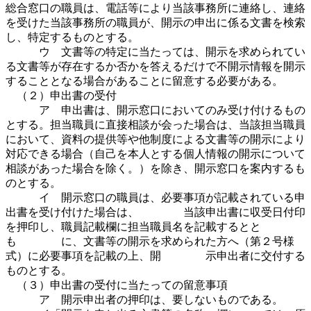
総合窓口の職員は、電話等により当該事務所に連絡し、連絡
を受けた当該事務所の職員が、開示の申出に係る文書を検索
し、特定するものとする。
ウ 文書等の特定に当たっては、開示を求められてい
る文書等が存在するか否かを答えるだけで不開示情報を開示
することとなる場合があることに留意する必要がある。
（２）申出書の受付
ア 申出書は、開示窓口においてのみ受け付けるもの
とする。担当職員に直接相談が会った場合は、当該担当職員
において、資料の提供等や他制度による文書等の開示により
対応できる場合（自己を本人とする個人情報の開示について
相談があった場合を除く。）を除き、開示窓口を案内するも
のとする。
イ 開示窓口の職員は、必要事項が記載されている申
出書を受け付けた場合は、 当該申出書に収受日付印
を押印し、職員記載欄に担当職員名を記載するとと
も に、文書等の開示を求められた方へ（第２号様
式）に必要事項を記載の上、開 示申出者に交付する
ものとする。
（３）申出書の受付に当たっての留意事項
ア 開示申出者の押印は、要しないものである。