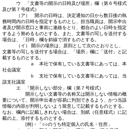
ウ 「文書等の開示の日時及び場所」欄（第６号様式
及び第７号様式）
（ア） 開示の日時は、決定通知の日から数日後の執
務時間内の日時を指定するものとし、担当職員は、開示申出
者及び開示窓口と事前に連絡をとり、都合のよい日時を指定
するよう努めるものとする。また、文書等の写しを送付する
場合は、「日時」欄を斜線で消すものとする。
（イ） 開示の場所は、原則として次のとおりとし、
文書等の写しを送付する場合は、「場所」欄に「送付」と記
載するものとする。
ａ 本社で保有している文書等にあっては、本
社会議室
ｂ 支社で保有している文書等にあっては、当
該支社議室
エ 「開示しない部分」欄（第７号様式）
開示しない文書等の名称又は開示しない情報の概
要について、開示申出者が容易に判別できるよう、かつ当該
情報の内容が判明しないよう留意して記載するものとする。
なお、欄内に記載しきれない場合は、別紙（任意様式）に記
載の上、添付するものとする。
[例]・「○○のうち特定個人の氏名・住所」