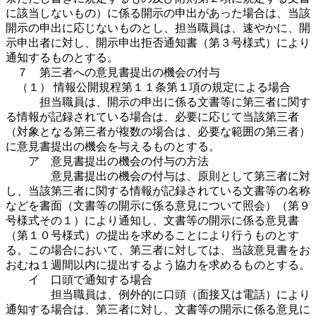
に該当しないもの）に係る開示の申出があった場合は、当該
開示の申出に応じないものとし、担当職員は、速やかに、開
示申出者に対し、開示申出拒否通知書（第３号様式）により
通知するものとする。
７ 第三者への意見書提出の機会の付与
（１） 情報公開規程第１１条第１項の規定による場合
担当職員は、開示の申出に係る文書等に第三者に関す
る情報が記録されている場合は、必要に応じて当該第三者
（対象となる第三者が複数の場合は、必要な範囲の第三者）
に意見書提出の機会を与えるものとする。
ア 意見書提出の機会の付与の方法
意見書提出の機会の付与は、原則として第三者に対
し、当該第三者に関する情報が記録されている文書等の名称
などを書面（文書等の開示に係る意見について照会）（第９
号様式その１）により通知し、文書等の開示に係る意見書
（第１０号様式）の提出を求めることにより行うものとす
る。この場合において、第三者に対しては、当該意見書をお
おむね１週間以内に提出するよう協力を求めるものとする。
イ 口頭で通知する場合
担当職員は、例外的に口頭（面接又は電話）により
通知する場合は、第三者に対し、文書等の開示に係る意見に