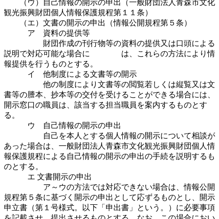
（ウ）自己情報の開示の申出（一般財団法人青森市文化
観光振興財団個人情報保護規程第１１条）
（エ）文書の開示の申出（情報公開規程第５条）
ア 資料の提供等
財団作成の刊行物等の資料の提供又は口頭による
説明で対応可能な場合に は、これらの方法により情
報提供を行うものとする。
イ 他制度による文書等の開示
他の制度により文書等の閲覧若しくは縦覧又は文
書等の謄本、抄本等の交付を受けることができる場合には、
開示窓口の職員は、該当する担当職員を案内するものとす
る。
ウ 自己情報の開示の申出
自己を本人とする個人情報の開示について相談が
あった場合は、一般財団法人青森市文化観光振興財団個人情
報保護規程による自己情報の開示の申出の手続を説明するも
のとする。
エ 文書開示の申出
ア～ウの方法では対応できない場合は、情報公開
規程第５条に基づく開示の申出として応ずるものとし、開示
申立書（第１号様式。以下「申出書」という。）に必要事項
を記載させ、提出させるものとする。なお、この場合におい