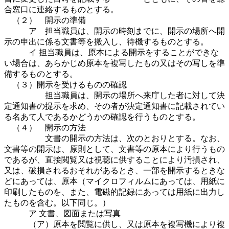
合窓口に連絡するものとする。
（２） 開示の準備
ア 担当職員は、開示の時刻までに、開示の場所へ開
示の申出に係る文書等を搬入し、待機するものとする。
イ 担当職員は、原本による開示をすることができな
い場合は、あらかじめ原本を複写したもの又はその写しを準
備するものとする。
（３）開示を受けるものの確認
担当職員は、開示の場所へ来庁した者に対して決
定通知書の提示を求め、その者が決定通知書に記載されてい
る名あて人であるかどうかの確認を行うものとする。
（４） 開示の方法
文書の開示の方法は、次のとおりとする。なお、
文書等の開示は、原則として、文書等の原本により行うもの
であるが、直接閲覧又は視聴に供することにより汚損され、
又は、破損されるおそれがあるとき、一部を開示するときな
どにあっては、原本（マイクロフィルムにあっては、用紙に
印刷したものを、また、電磁的記録にあっては用紙に出力し
たものを含む。以下同じ。）
ア 文書、図面または写真
（ア）原本を閲覧に供し、又は原本を複写機により複