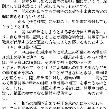
イ「開示を申し出る文書等の名称」欄については、原
則として日本語により記載してもらうものとする。
ウ 開示の申出をする文書等の名称を申出書の所定の
欄に書ききれないときは、
別紙（任意様式）に記載の上、申出書に添付しても
らうものとする。
エ 開示の申出をしようとする者が身体の障害等によ
り、自ら申出書に記載することが困難な場合は、開示窓口の
職員が代筆するなど適当な方法により対応するものとする。
（４）申出書の補正
ア 申出書の記載事項等に形式上の不備がある場合等
形式上の要件に適合しな い開示の申出があった場合
は、開示窓口の職員は、その場で補正を求めるもの
とする。郵送やファクシミリによる開示の申出の場合などそ
の場で補正を求め ることができないときは、担当職
員が速やかに、開示申出者に対し、相当の期 間を定
めて当該開示の申出の補正（申出書の補正）を求めるものと
する。なお、 補正を求める場合には、開示申出者に
対し、補正の参考となる情報を提供する ものとす
る。
イ 相当の期間を定めて補正を求めたにもかかわら
ず、当該期間を経過してもなお補正を求めた点が補正されな