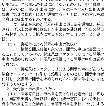
い場合は、当該開示の申出に応じないものとし、担当職員
は、速やかに、開示申出者に対し、その旨を開示申出拒否通
知書（第３号様式）により通知するとともに、その写しを総
合窓口に提出するものとする。
ウ 補正を求めた開示の申出に係る決定通知は、補正
され、形式上の要件に適合した申出書を受け付けた日の翌日
から起算して１５日以内にするものとする（３の（２）参
照）。
（５） 郵送等による開示の申出の取扱い
ア 情報公開規程第６条では、開示の申出は書面によ
ることとしているので、郵送又はファクシミリによる開示の
申出は認められるが、口頭又は電話による開示の申出は認め
られない。
イ 郵送又はファクシミリによる開示の申出があった
場合は、（２）のイに準じて処理するものとし、開示申出者
に対し、文書等の開示を求められた方へ（第２号様式）を送
付するものとする。
２ 受付後の申出書の取扱い
（１） 開示窓口は、申出書を受け付けた場合には、直ち
に、当該申出書を担当職員に配付（総合窓口において支社に
係る申出書を受けた場合は、当該申出書を支社に送付）する