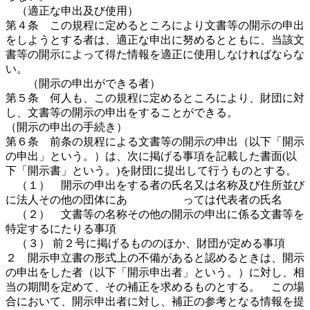
（適正な申出及び使用）
第４条 この規程に定めるところにより文書等の開示の申出
をしようとする者は、適正な申出に努めるとともに、当該文
書等の開示によって得た情報を適正に使用しなければならな
い。
（開示の申出ができる者）
第５条 何人も、この規程に定めるところにより、財団に対
し、文書等の開示の申出をすることができる。
（開示の申出の手続き）
第６条 前条の規程による文書等の開示の申出（以下「開示
の申出」という。）は、次に掲げる事項を記載した書面(以
下「開示書」という。)を財団に提出して行うものとする。
（１） 開示の申出をする者の氏名又は名称及び住所並び
に法人その他の団体にあ っては代表者の氏名
（２） 文書等の名称その他の開示の申出に係る文書等を
特定するにたりる事項
（３） 前２号に掲げるもののほか、財団が定める事項
２ 開示申立書の形式上の不備があると認めるときは、開示
の申出をした者（以下「開示申出者」という。）に対し、相
当の期間を定めて、その補正を求めるものとする。 この場
合において、開示申出者に対し、補正の参考となる情報を提