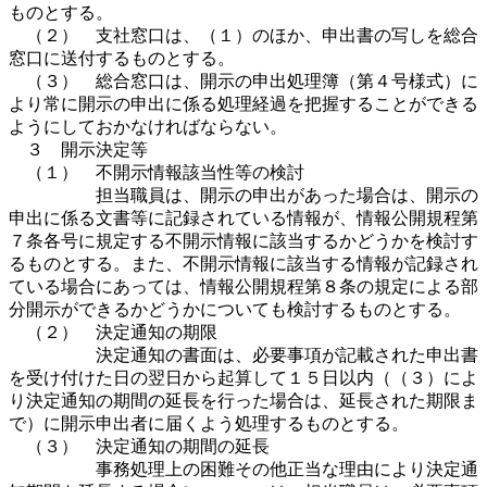
ものとする。
（２） 支社窓口は、（１）のほか、申出書の写しを総合
窓口に送付するものとする。
（３） 総合窓口は、開示の申出処理簿（第４号様式）に
より常に開示の申出に係る処理経過を把握することができる
ようにしておかなければならない。
３ 開示決定等
（１） 不開示情報該当性等の検討
担当職員は、開示の申出があった場合は、開示の
申出に係る文書等に記録されている情報が、情報公開規程第
７条各号に規定する不開示情報に該当するかどうかを検討す
るものとする。また、不開示情報に該当する情報が記録され
ている場合にあっては、情報公開規程第８条の規定による部
分開示ができるかどうかについても検討するものとする。
（２） 決定通知の期限
決定通知の書面は、必要事項が記載された申出書
を受け付けた日の翌日から起算して１５日以内（（３）によ
り決定通知の期間の延長を行った場合は、延長された期限ま
で）に開示申出者に届くよう処理するものとする。
（３） 決定通知の期間の延長
事務処理上の困難その他正当な理由により決定通