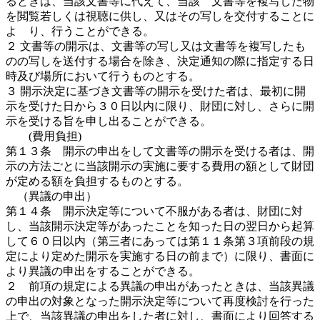
るときは、当該文書等に代えて、当該 文書等を複写した物
を閲覧若しくは視聴に供し、又はその写しを交付することに
よ り、行うことができる。
２ 文書等の開示は、文書等の写し又は文書等を複写したも
のの写しを送付する場合を除き、決定通知の際に指定する日
時及び場所において行うものとする。
３ 開示決定に基づき文書等の開示を受けた者は、最初に開
示を受けた日から３０日以内に限り、財団に対し、さらに開
示を受ける旨を申し出ることができる。
(費用負担)
第１３条 開示の申出をして文書等の開示を受ける者は、開
示の方法ごとに当該開示の実施に要する費用の額として財団
が定める額を負担するものとする。
（異議の申出）
第１４条 開示決定等について不服がある者は、財団に対
し、当該開示決定等があったことを知った日の翌日から起算
して６０日以内（第三者にあっては第１１条第３項前段の規
定により定めた開示を実施する日の前まで）に限り、書面に
より異議の申出をすることができる。
２ 前項の規定による異議の申出があったときは、当該異議
の申出の対象となった開示決定等について再度検討を行った
上で、当該異議の申出をした者に対し、書面により回答する