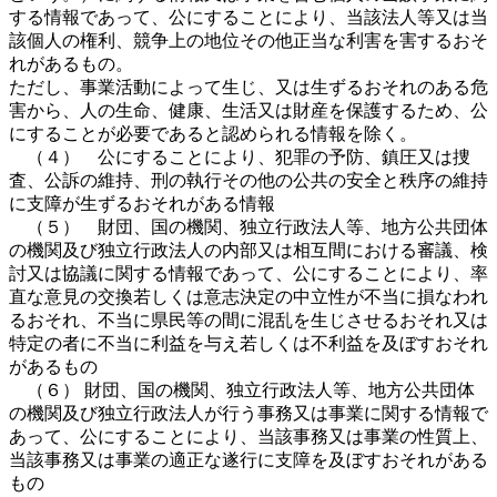
する情報であって、公にすることにより、当該法人等又は当
該個人の権利、競争上の地位その他正当な利害を害するおそ
れがあるもの。
ただし、事業活動によって生じ、又は生ずるおそれのある危
害から、人の生命、健康、生活又は財産を保護するため、公
にすることが必要であると認められる情報を除く。
（４） 公にすることにより、犯罪の予防、鎮圧又は捜
査、公訴の維持、刑の執行その他の公共の安全と秩序の維持
に支障が生ずるおそれがある情報
（５） 財団、国の機関、独立行政法人等、地方公共団体
の機関及び独立行政法人の内部又は相互間における審議、検
討又は協議に関する情報であって、公にすることにより、率
直な意見の交換若しくは意志決定の中立性が不当に損なわれ
るおそれ、不当に県民等の間に混乱を生じさせるおそれ又は
特定の者に不当に利益を与え若しくは不利益を及ぼすおそれ
があるもの
（６） 財団、国の機関、独立行政法人等、地方公共団体
の機関及び独立行政法人が行う事務又は事業に関する情報で
あって、公にすることにより、当該事務又は事業の性質上、
当該事務又は事業の適正な遂行に支障を及ぼすおそれがある
もの