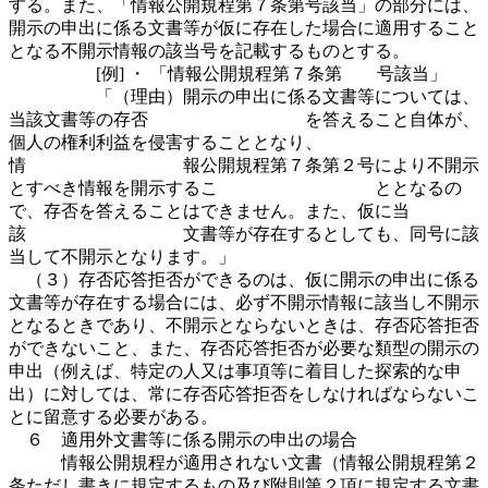
する。また、「情報公開規程第７条第号該当」の部分には、
開示の申出に係る文書等が仮に存在した場合に適用すること
となる不開示情報の該当号を記載するものとする。
[例] ・ 「情報公開規程第７条第 号該当」
「（理由）開示の申出に係る文書等については、
当該文書等の存否 を答えること自体が、
個人の権利利益を侵害することとなり、
情 報公開規程第７条第２号により不開示
とすべき情報を開示するこ ととなるの
で、存否を答えることはできません。また、仮に当
該 文書等が存在するとしても、同号に該
当して不開示となります。」
（３）存否応答拒否ができるのは、仮に開示の申出に係る
文書等が存在する場合には、必ず不開示情報に該当し不開示
となるときであり、不開示とならないときは、存否応答拒否
ができないこと、また、存否応答拒否が必要な類型の開示の
申出（例えば、特定の人又は事項等に着目した探索的な申
出）に対しては、常に存否応答拒否をしなければならないこ
とに留意する必要がある。
６ 適用外文書等に係る開示の申出の場合
情報公開規程が適用されない文書（情報公開規程第２
条ただし書きに規定するもの及び附則第２項に規定する文書