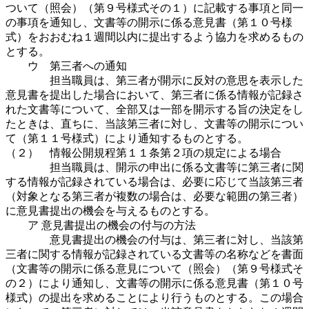
ついて（照会）（第９号様式その１）に記載する事項と同一
の事項を通知し、文書等の開示に係る意見書（第１０号様
式）をおおむね１週間以内に提出するよう協力を求めるもの
とする。
ウ 第三者への通知
担当職員は、第三者が開示に反対の意思を表示した
意見書を提出した場合において、第三者に係る情報が記録さ
れた文書等について、全部又は一部を開示する旨の決定をし
たときは、直ちに、当該第三者に対し、文書等の開示につい
て（第１１号様式）により通知するものとする。
（２） 情報公開規程第１１条第２項の規定による場合
担当職員は、開示の申出に係る文書等に第三者に関
する情報が記録されている場合は、必要に応じて当該第三者
（対象となる第三者が複数の場合は、必要な範囲の第三者）
に意見書提出の機会を与えるものとする。
ア 意見書提出の機会の付与の方法
意見書提出の機会の付与は、第三者に対し、当該第
三者に関する情報が記録されている文書等の名称などを書面
（文書等の開示に係る意見について（照会）（第９号様式そ
の２）により通知し、文書等の開示に係る意見書（第１０号
様式）の提出を求めることにより行うものとする。この場合