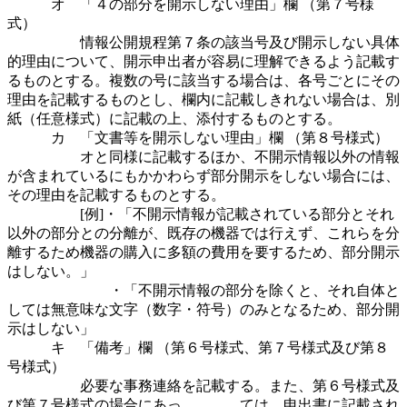
オ 「４の部分を開示しない理由」欄 （第７号様
式）
情報公開規程第７条の該当号及び開示しない具体
的理由について、開示申出者が容易に理解できるよう記載す
るものとする。複数の号に該当する場合は、各号ごとにその
理由を記載するものとし、欄内に記載しきれない場合は、別
紙（任意様式）に記載の上、添付するものとする。
カ 「文書等を開示しない理由」欄 （第８号様式）
オと同様に記載するほか、不開示情報以外の情報
が含まれているにもかかわらず部分開示をしない場合には、
その理由を記載するものとする。
[例]・「不開示情報が記載されている部分とそれ
以外の部分との分離が、既存の機器では行えず、これらを分
離するため機器の購入に多額の費用を要するため、部分開示
はしない。」
・「不開示情報の部分を除くと、それ自体と
しては無意味な文字（数字・符号）のみとなるため、部分開
示はしない」
キ 「備考」欄 （第６号様式、第７号様式及び第８
号様式）
必要な事務連絡を記載する。また、第６号様式及
び第７号様式の場合にあっ ては、申出書に記載され