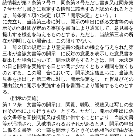
該情報が第７条第２号ロ、同条第３号ただし書き又は同条第
７号ただし書きに規定する情報に該当すると認められるとき
は、前条第１項の決定（以下「開示決定」という。）
に先立ち、当該第三者に対し、開示の申出に係る文書等の表
示その他財団が定める事項を書面により通知して、意見書を
提出する機会を与えるものとする。ただし、当該第三者の所
在が判明しない場合は、この限りでない。
３ 前２項の規定により意見書の提出の機会を与えられた第
三者が当該文書等の開示 に反対の意思を表示した意見書を
提出した場合において、開示決定をするときは、開 示決定
の日と開示を実施する日との間に少なくとも２週間を置くも
のとする。この場 合において、開示決定後直ちに、当該意
見書を提出した第三者に対し、開示決定をし た旨及びその
理由並びに開示を実施する日を書面により通知するものとす
る。
（開示の実施）
第１２条 文書等の開示は、閲覧、聴取、視聴又は写しの交
付その他により行うもの とする。ただし、開示の申出に係
る文書等を直接閲覧又は視聴に供することにより 当該文書
等が汚損され、又破損されるおそれがあるとき、開示の申出
に係る文書等 の一部を開示するときその他相当の理由があ