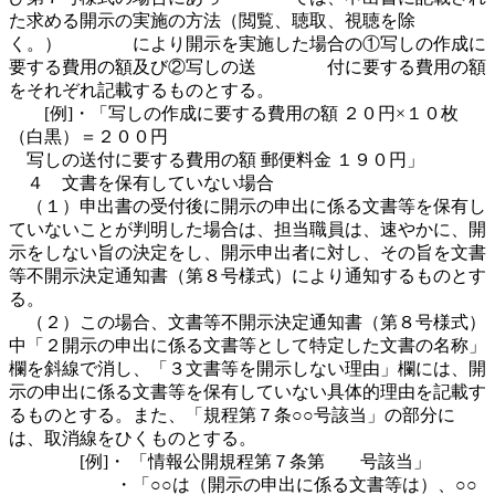
た求める開示の実施の方法（閲覧、聴取、視聴を除
く。） により開示を実施した場合の①写しの作成に
要する費用の額及び②写しの送 付に要する費用の額
をそれぞれ記載するものとする。
[例]・「写しの作成に要する費用の額 ２０円×１０枚
（白黒）＝２００円
写しの送付に要する費用の額 郵便料金 １９０円」
４ 文書を保有していない場合
（１）申出書の受付後に開示の申出に係る文書等を保有し
ていないことが判明した場合は、担当職員は、速やかに、開
示をしない旨の決定をし、開示申出者に対し、その旨を文書
等不開示決定通知書（第８号様式）により通知するものとす
る。
（２）この場合、文書等不開示決定通知書（第８号様式）
中「２開示の申出に係る文書等として特定した文書の名称」
欄を斜線で消し、「３文書等を開示しない理由」欄には、開
示の申出に係る文書等を保有していない具体的理由を記載す
るものとする。また、「規程第７条○○号該当」の部分に
は、取消線をひくものとする。
[例]・ 「情報公開規程第７条第 号該当」
・「○○は（開示の申出に係る文書等は）、○○