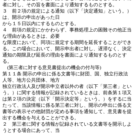
者に対し、その旨を書面により通知するものとする。
３ 前２項の規定による通知（以下「決定通知」という。）
は、開示の申出があった日
から１５日以内にするものとする。
４ 前項の規定にかかわらず、事務処理上の困難その他正当
な理由があるときは、必要
な限度において、同項に規定する期間を延長することができ
る。この場合において、開示申出者に対し、遅滞なく、決定
通知の期限及び延長の理由を書面により通知するものとす
る。
(第三者に対する意見書提出の機会の付与等)
第１１条 開示の申出に係る文書等に財団、国、独立行政法
人等、地方公共団体、地方
独立行政法人及び開示申立者以外の者（以下「第三者」とい
う。）に関する情報が記録されているときは、前条第１項又
は第２項の決定（以下「開示決定等」という。）をするに当
たって、当該情報に係る第三者に対し、開示の申出に係る文
書等の表示その他財団が定める事項を通知して、意見書を提
出する機会を与えることができる。
２ 第三者に関する情報が記録されている文書等を開示しよ
うとする場合にあって、当