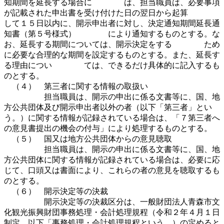
知期間を延長する場合に は、担当職員は、必要事項
が記載された申出書を受け付けた日の翌日から起算
して１５日以内に、開示申出者に対し、決定通知期間延長通
知書（第５号様式） により通知するものとする。な
お、延長する期間については、開示決定をする ため
に必要な合理的な期間を設定するものとする。また、延長す
る理由につい ては、できるだけ具体的に記入するも
のとする。
（４） 第三者に関する情報の取扱い
担当職員は、開示の申出に係る文書等に、国、地
方公共団体及び開示申出者以外の者（以下「第三者」とい
う。）に関する情報が記録されている場合は、「７第三者へ
の意見書提出の機会の付与」により処理するものとする。
（５） 国又は地方公共団体からの意見聴取
担当職員は、開示の申出に係る文書等に、国、地
方公共団体に関する情報が記録されている場合は、必要に応
じて、口頭又は書面により、これらの者の意見を聴取するも
のとする。
（６） 開示決定等の決裁
開示決定等の決裁区分は、一般財団法人青森市文
化観光振興財団事務処理・会計処理規程（令和２年４月１日
制定。以下「事務処理・会計処理規程という。）の定めると