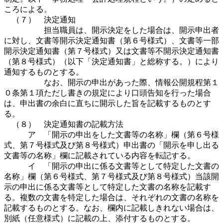
ころによる。
（７） 決定通知
担当職員は、開示決定をした場合は、開示申出者
に対し、文書等開示決定通知書（第６号様式）、文書等一部
開示決定通知書（第７号様式）又は文書等不開示決定通知書
（第８号様式）（以下「決定通知書」と総称する。）により
通知するものとする。
なお、開示の申出があった際、情報公開規程第１
０条第１項ただし書きの規定により口頭告知を行った場合
は、申出書の余白に直ちに開示した旨を記載するものとす
る。
（８） 決定通知書の記載方法
ア 「開示の申出をした文書等の名称」欄（第６号様
式、第７号様式及び第８号様式）申出書の「開示を申し出る
文書等の名称」欄に記載されている内容を転記する。
イ 「開示の申出に係る文書等として特定した文書の
名称」欄（第６号様式、第７号様式及び第８号様式）当該開
示の申出に係る文書等として特定した文書の名称を記載す
る。複数の文書を特定した場合は、それぞれの文書の名称を
記載するものとする。なお、欄内に記載しきれない場合は、
別紙（任意様式）に記載の上、添付するものとする。