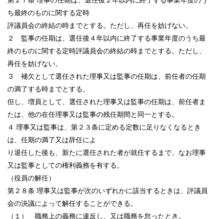
ち最終のものに関する定時
評議員会の終結の時までとする。ただし、再任を妨げない。
２ 監事の任期は、選任後４年以内に終了する事業年度のうち最
終のものに関する定時評議員会の終結の時までとする。ただし、
再任を妨げない。
３ 補欠として選任された理事又は監事の任期は、前任者の任期
の満了する時までとする。
但し、増員として、選任された理事又は監事の任期は、前任者ま
たは、他の在任理事又は監事の残任期間と同一とする。
４ 理事又は監事は、第２３条に定める定数に足りなくなるとき
は、任期の満了又は辞任によ
り退任した後も、新たに選任された者が就任するまで、なお理事
又は監事としての権利義務を有する。
（役員の解任）
第２８条 理事又は監事が次のいずれかに該当するときは、評議員
会の決議によって解任することができる。
（１） 職務上の義務に違反し、又は職務を怠ったとき。