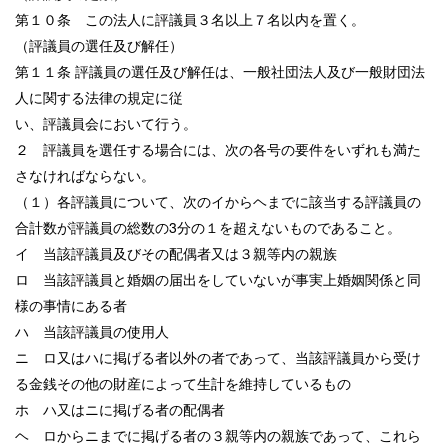
第１０条 この法人に評議員３名以上７名以内を置く。
（評議員の選任及び解任）
第１１条 評議員の選任及び解任は、一般社団法人及び一般財団法
人に関する法律の規定に従
い、評議員会において行う。
２ 評議員を選任する場合には、次の各号の要件をいずれも満た
さなければならない。
（１）各評議員について、次のイからヘまでに該当する評議員の
合計数が評議員の総数の3分の１を超えないものであること。
イ 当該評議員及びその配偶者又は３親等内の親族
ロ 当該評議員と婚姻の届出をしていないが事実上婚姻関係と同
様の事情にある者
ハ 当該評議員の使用人
ニ ロ又はハに掲げる者以外の者であって、当該評議員から受け
る金銭その他の財産によって生計を維持しているもの
ホ ハ又はニに掲げる者の配偶者
ヘ ロからニまでに掲げる者の３親等内の親族であって、これら