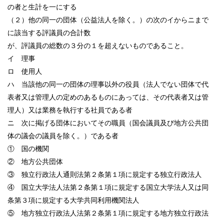
の者と生計を一にする
（２）他の同一の団体（公益法人を除く。）の次のイからニまで
に該当する評議員の合計数
が、評議員の総数の３分の１を超えないものであること。
イ 理事
ロ 使用人
ハ 当該他の同一の団体の理事以外の役員（法人でない団体で代
表者又は管理人の定めのあるものにあっては、その代表者又は管
理人）又は業務を執行する社員である者
ニ 次に掲げる団体においてその職員（国会議員及び地方公共団
体の議会の議員を除く。）である者
① 国の機関
② 地方公共団体
③ 独立行政法人通則法第２条第１項に規定する独立行政法人
④ 国立大学法人法第２条第１項に規定する国立大学法人又は同
条第３項に規定する大学共同利用機関法人
⑤ 地方独立行政法人法第２条第１項に規定する地方独立行政法