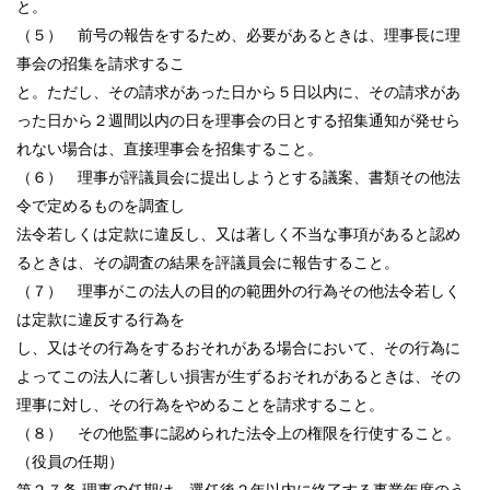
と。
（５） 前号の報告をするため、必要があるときは、理事長に理
事会の招集を請求するこ
と。ただし、その請求があった日から５日以内に、その請求があ
った日から２週間以内の日を理事会の日とする招集通知が発せら
れない場合は、直接理事会を招集すること。
（６） 理事が評議員会に提出しようとする議案、書類その他法
令で定めるものを調査し
法令若しくは定款に違反し、又は著しく不当な事項があると認め
るときは、その調査の結果を評議員会に報告すること。
（７） 理事がこの法人の目的の範囲外の行為その他法令若しく
は定款に違反する行為を
し、又はその行為をするおそれがある場合において、その行為に
よってこの法人に著しい損害が生ずるおそれがあるときは、その
理事に対し、その行為をやめることを請求すること。
（８） その他監事に認められた法令上の権限を行使すること。
（役員の任期）
第２７条 理事の任期は、選任後２年以内に終了する事業年度のう