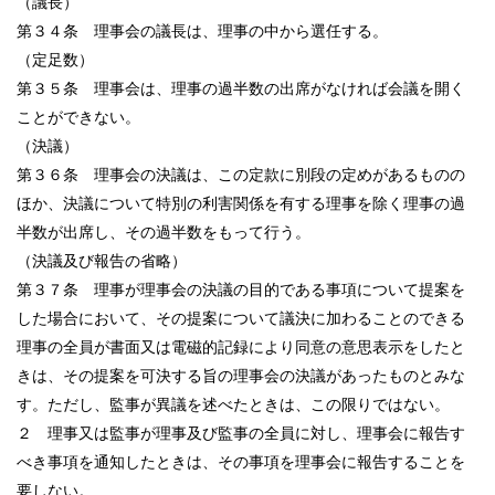
（議長）
第３４条 理事会の議長は、理事の中から選任する。
（定足数）
第３５条 理事会は、理事の過半数の出席がなければ会議を開く
ことができない。
（決議）
第３６条 理事会の決議は、この定款に別段の定めがあるものの
ほか、決議について特別の利害関係を有する理事を除く理事の過
半数が出席し、その過半数をもって行う。
（決議及び報告の省略）
第３７条 理事が理事会の決議の目的である事項について提案を
した場合において、その提案について議決に加わることのできる
理事の全員が書面又は電磁的記録により同意の意思表示をしたと
きは、その提案を可決する旨の理事会の決議があったものとみな
す。ただし、監事が異議を述べたときは、この限りではない。
２ 理事又は監事が理事及び監事の全員に対し、理事会に報告す
べき事項を通知したときは、その事項を理事会に報告することを
要しない。