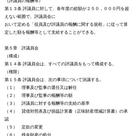
（評議員の報酬等）
第１３条 評議員に対して、各年度の総額が２５０，０００円を超
えない範囲で、評議員会に
おいて定める「役員及び評議員の報酬に関する規程」に従って算
定した額を報酬等として支給することができる。
第５章 評議員会
（構成）
第１４条 評議員会は、すべての評議員をもって構成する。
（権限）
第１５条 評議員会は、次の事項について決議する。
（１） 理事及び監事の選任又は解任
（２） 理事及び監事の報酬等の額
（３） 評議員に対する報酬等の支給の基準
（４） 貸借対照表及び損益計算書（正味財産増減計算書）の承
認
（５） 定款の変更
（６） 残余財産の処分