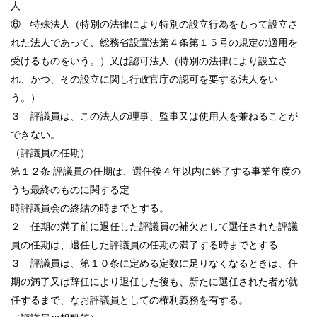
人
⑥ 特殊法人（特別の法律により特別の設立行為をもって設立さ
れた法人であって、総務省設置法第４条第１５号の規定の適用を
受けるものをいう。）又は認可法人（特別の法律により設立さ
れ、かつ、その設立に関し行政官庁の認可を要する法人をい
う。）
３ 評議員は、この法人の理事、監事又は使用人を兼ねることが
できない。
（評議員の任期）
第１２条 評議員の任期は、選任後４年以内に終了する事業年度の
うち最終のものに関する定
時評議員会の終結の時までとする。
２ 任期の満了前に退任した評議員の補欠として選任された評議
員の任期は、退任した評議員の任期の満了する時までとする
３ 評議員は、第１０条に定める定数に足りなくなるときは、任
期の満了又は辞任により退任した後も、新たに選任された者が就
任するまで、なお評議員としての権利義務を有する。