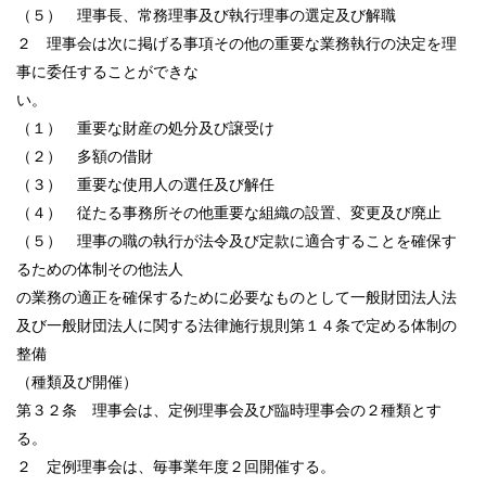
（５） 理事長、常務理事及び執行理事の選定及び解職
２ 理事会は次に掲げる事項その他の重要な業務執行の決定を理
事に委任することができな
い。
（１） 重要な財産の処分及び譲受け
（２） 多額の借財
（３） 重要な使用人の選任及び解任
（４） 従たる事務所その他重要な組織の設置、変更及び廃止
（５） 理事の職の執行が法令及び定款に適合することを確保す
るための体制その他法人
の業務の適正を確保するために必要なものとして一般財団法人法
及び一般財団法人に関する法律施行規則第１４条で定める体制の
整備
（種類及び開催）
第３２条 理事会は、定例理事会及び臨時理事会の２種類とす
る。
２ 定例理事会は、毎事業年度２回開催する。